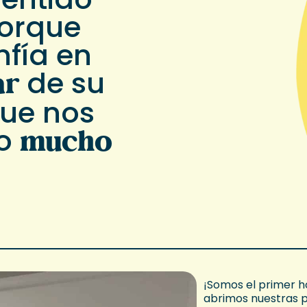
porque
nfía
en
ar
de su
ue nos
mucho
go
¡Somos el primer h
abrimos nuestras p