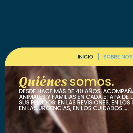
INICIO
SOBRE NO
Quiénes
somos.
DESDE HACE MÁS DE 40 AÑOS, ACOMPA
ANIMALES Y FAMILIAS EN CADA ETAPA DE L
SUS PELUDOS: EN LAS REVISIONES, EN LOS
EN LAS URGENCIAS, EN LOS CUIDADOS….