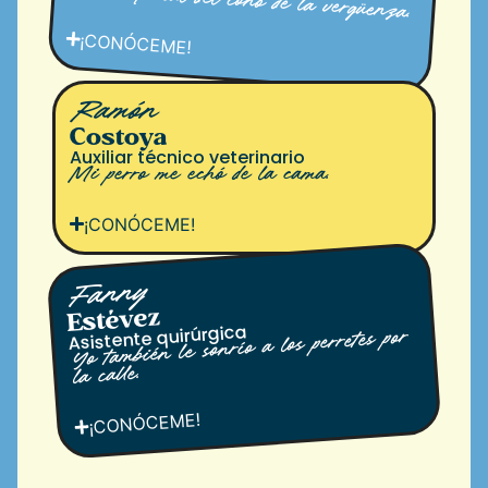
Hater oficial del cono de la vergüenza.
¡CONÓCEME!
Ramón
Costoya
Auxiliar técnico veterinario
Mi perro me echó de la cama.
¡CONÓCEME!
Fanny
Estévez
Asistente quirúrgica
Yo también le sonrío a los perretes por
la calle.
¡CONÓCEME!