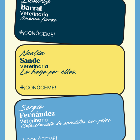
Beatriz
Barral
Veterinaria
Amanso fieras
¡CONÓCEME!
Noelia
Sande
Veterinaria
Lo hago por ellos.
¡CONÓCEME!
Sergio
Fernández
Veterinario
Coleccionista de anécdotas con patas.
¡CONÓCEME!