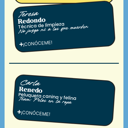
Teresa
Redondo
Técnica de limpieza
No juzgo ni a los que muerden
¡CONÓCEME!
Carla
Renedo
Peluquera canina y felina
Team: Pelos en la ropa
¡CONÓCEME!