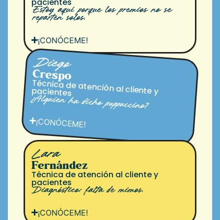
pacientes
Estoy aquí porque los premios no se
reparten solos.
¡CONÓCEME!
Diego
Crespo
Técnica de atención al cliente y pacientes
¿Alguien ha dicho puppuccino?
¡CONÓCEME!
Lara
Fernández
Técnica de atención al cliente y
pacientes
Diagnóstico: falta de mimos.
¡CONÓCEME!