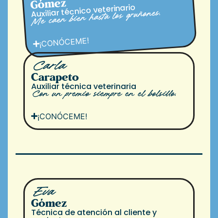
Gómez
Auxiliar técnico veterinario
Me caen bien hasta los gruñones.
¡CONÓCEME!
Carla
Carapeto
Auxiliar técnica veterinaria
Con un premio siempre en el bolsillo.
¡CONÓCEME!
Eva
Gómez
Técnica de atención al cliente y