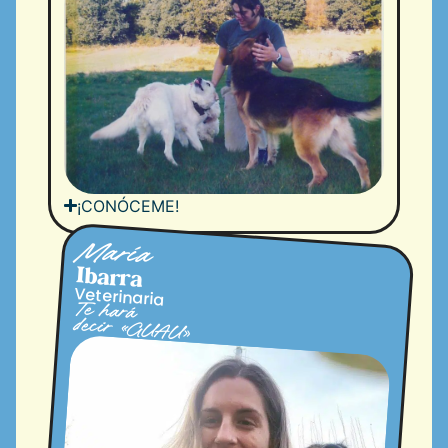
¡CONÓCEME!
María
Ibarra
Veterinaria
Te hará
decir «GUAU»