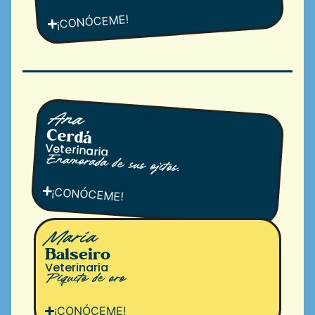
¡CONÓCEME!
Ana
Cerdá
Veterinaria
Enamorada de sus ojitos.
¡CONÓCEME!
María
Balseiro
Veterinaria
Piquito de oro
¡CONÓCEME!