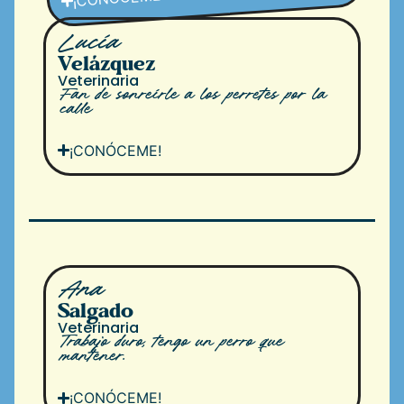
Lucía
Velázquez
Veterinaria
Fan de sonreírle a los perretes por la
calle
¡CONÓCEME!
Ana
Salgado
Veterinaria
Trabajo duro, tengo un perro que
mantener.
¡CONÓCEME!