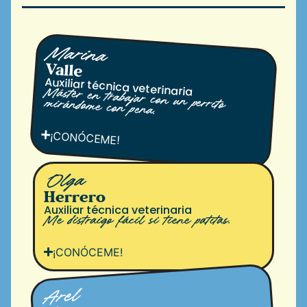
Marina
Valle
Auxiliar técnica veterinaria
Máster en trabajar con un perrito mirándome con pena.
¡CONÓCEME!
Olga
Herrero
Auxiliar técnica veterinaria
Me distraigo fácil si tiene patitas.
¡CONÓCEME!
Arel