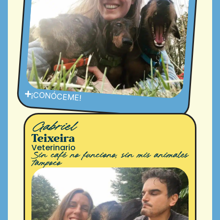
¡CONÓCEME!
Gabriel
Teixeira
Veterinario
Sin café no funciono, sin mis animales
tampoco