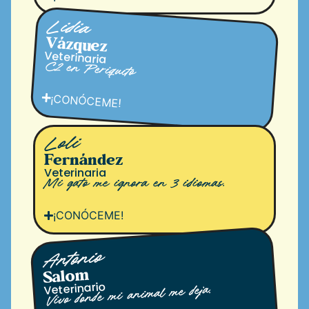
Lidia
Vázquez
Veterinaria
C2 en Periquito
¡CONÓCEME!
Loli
Fernández
Veterinaria
Mi gato me ignora en 3 idiomas.
¡CONÓCEME!
Antonio
Salom
Veterinario
Vivo donde mi animal me deja.