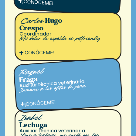
¡CONÓCEME!
Hugo
Carlos
Crespo
Coordinador
Mi dolor de espalda es petfriendly
¡CONÓCEME!
Raquel
Fraga
Auxiliar técnica veterinaria
Inmune a los ojitos de pena
¡CONÓCEME!
Isabel
Lechuga
Auxiliar técnica veterinaria
Vine a trabajar, me quedé por los