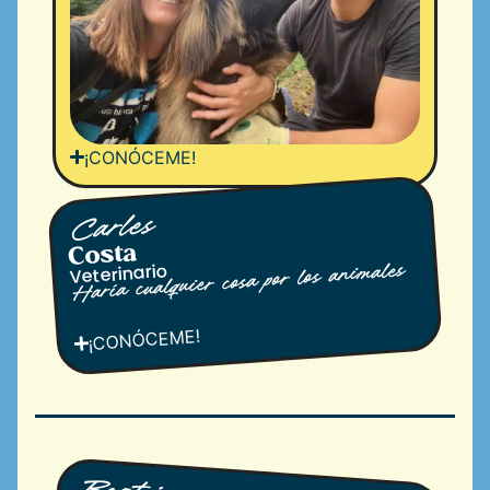
¡CONÓCEME!
Carles
Costa
Veterinario
Haría cualquier cosa por los animales
¡CONÓCEME!